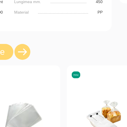
nt
Lungimea mm.
450
00
Material
PP
re
nou