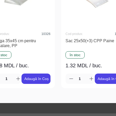
produs:
10326
Cod produs:
ga 35x45 cm pentru
Sac 25x50(+3) CPP Paine
alare, PP
 stoc
în stoc
8 MDL / buc.
1.32 MDL / buc.
Adaugă în Coș
Adaugă în