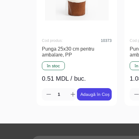
Cod produs:
10373
Cod 
Punga 25x30 cm pentru
Pun
ambalare, PP
amb
în stoc
în
0.51 MDL / buc.
1.0
Adaugă în Coș