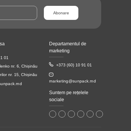
Abonare
esa
Departamentul de
marketing
91 01
+373 (60) 10 91 01
lenko nr. 6, Chișinău
ilor nr. 15, Chișinău
marketing@sunpack.md
sunpack.md
Suntem pe rețelele
sociale