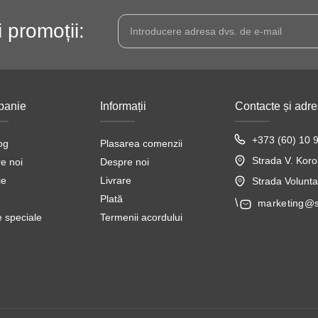
i promoții:
anie
Informații
Contacte și adr
+373 (60) 10 
og
Plasarea comenzii
Strada V. Koro
e noi
Despre noi
ie
Livrare
Strada Voluntar
Plată
\
marketing@
e speciale
Termenii acordului