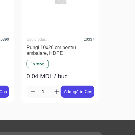
10390
Cod produs:
10337
Pungi 10x26 cm pentru
ambalare, HDPE
în stoc
0.04 MDL / buc.
 Coș
Adaugă în Coș