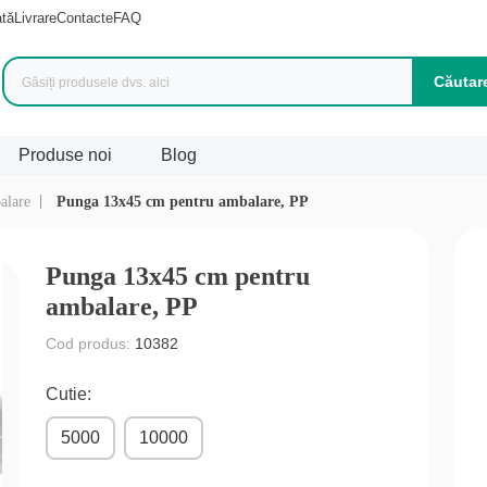
ată
Livrare
Contacte
FAQ
Căutar
Produse noi
Blog
alare
Punga 13x45 cm pentru ambalare, PP
duse (
1042
)
Punga 13x45 cm pentru
ambalare, PP
Cod produs:
10382
Cutie:
5000
10000