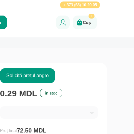
Ru
+ 373 (68) 10 20 05
0
e
Coș
Solicită prețul angro
0.29 MDL
în stoc
72.50 MDL
Preț final