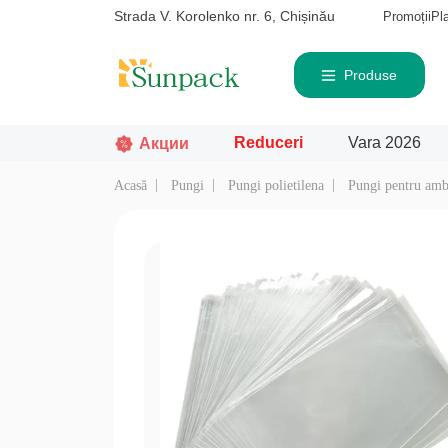
Strada V. Korolenko nr. 6, Chișinău
Promoții
Pl
Produse
Reduceri
Vara 2026
Акции
Acasă
Pungi
Pungi polietilena
Pungi pentru amb
Căutat frecvent
Pro