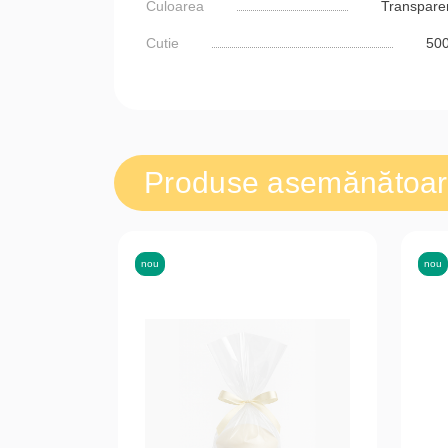
Culoarea
Transpare
Cutie
50
Produse asemănătoa
nou
nou