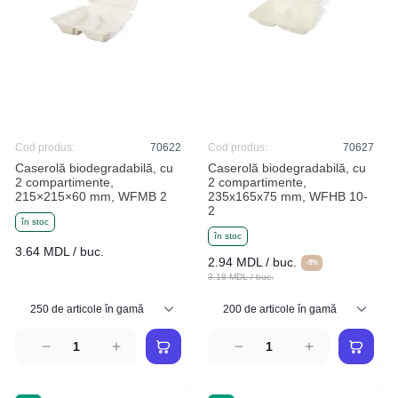
Cod produs:
70622
Cod produs:
70627
Caserolă biodegradabilă, cu
Caserolă biodegradabilă, cu
2 compartimente,
2 compartimente,
215×215×60 mm, WFMB 2
235x165x75 mm, WFHB 10-
2
în stoc
în stoc
3.64 MDL / buc.
2.94 MDL / buc.
-8%
3.18 MDL / buc.