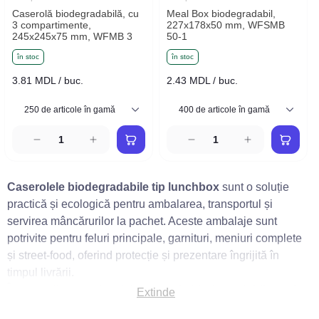
Caserolă biodegradabilă, cu
Meal Box biodegradabil,
3 compartimente,
227x178x50 mm, WFSMB
245x245x75 mm, WFMB 3
50-1
în stoc
în stoc
3.81 MDL / buc.
2.43 MDL / buc.
Caserolele biodegradabile tip lunchbox
sunt o soluție
practică și ecologică pentru ambalarea, transportul și
servirea mâncărurilor la pachet. Aceste ambalaje sunt
potrivite pentru feluri principale, garnituri, meniuri complete
și street‑food, oferind protecție și prezentare îngrijită în
timpul livrării.
În această categorie găsiți
caserole biodegradabile cu 1,
Extinde
2 și 3 compartimente
, disponibile în diferite dimensiuni.