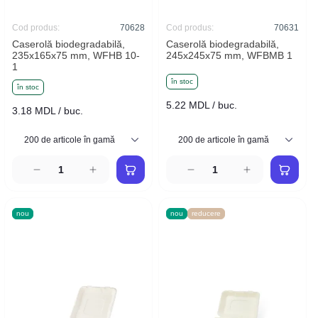
Cod produs:
70628
Cod produs:
70631
Caserolă biodegradabilă,
Caserolă biodegradabilă,
235x165x75 mm, WFHB 10-
245x245x75 mm, WFBMB 1
1
în stoc
în stoc
5.22 MDL / buc.
3.18 MDL / buc.
nou
nou
reducere