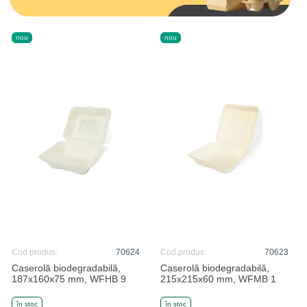
nou
nou
Cod produs:
70624
Cod produs:
70623
Caserolă biodegradabilă,
Caserolă biodegradabilă,
187x160x75 mm, WFHB 9
215x215x60 mm, WFMB 1
în stoc
în stoc