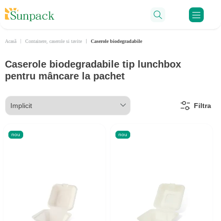
Ru
Acasă
Containere, caserole si tavite
Caserole biodegradabile
Caserole biodegradabile tip lunchbox
pentru mâncare la pachet
Filtra
nou
nou