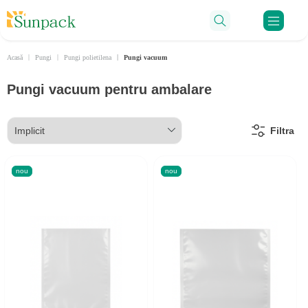
Ru
Acasă
Pungi
Pungi polietilena
Pungi vacuum
Pungi vacuum pentru ambalare
Filtra
nou
nou