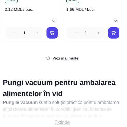
2.12 MDL / buc.
1.66 MDL / buc.
Vezi mai multe
Pungi vacuum pentru ambalarea
alimentelor în vid
Pungile vacuum
sunt o soluție practică pentru ambalarea
și păstrarea alimentelor în condiții igienice. Acestea se
folosesc împreună cu aparate de vidare și ajută la
Extinde
protejarea produselor împotriva aerului, umezelii și