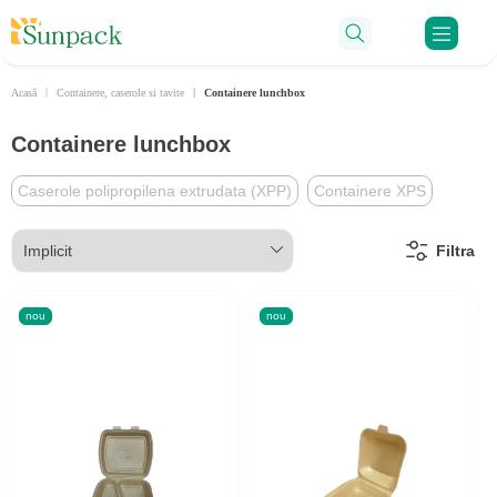
Ru
Acasă
Containere, caserole si tavite
Containere lunchbox
Containere lunchbox
Caserole polipropilena extrudata (XPP)
Containere XPS
Filtra
nou
nou