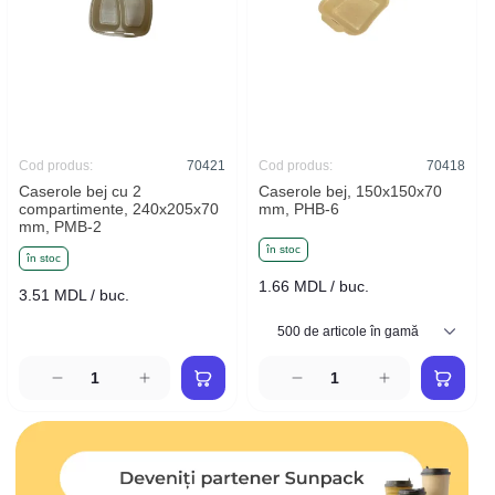
Cod produs:
70421
Cod produs:
70418
Caserole bej cu 2
Caserole bej, 150x150x70
compartimente, 240x205x70
mm, PHB-6
mm, PMB-2
în stoc
în stoc
1.66 MDL / buc.
3.51 MDL / buc.