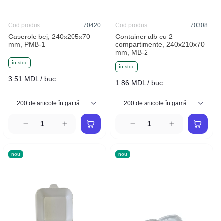
Cod produs:
70420
Cod produs:
70308
Caserole bej, 240x205x70
Container alb cu 2
mm, PMB-1
compartimente, 240x210x70
mm, MB-2
în stoc
în stoc
3.51 MDL / buc.
1.86 MDL / buc.
nou
nou