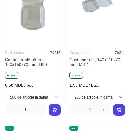
Cod produs:
70316
Cod produs:
70311
Container alb pătrat,
Container alb, 140x210x70
150x150x70 mm, HB-6
mm, MB-1
în stoc
în stoc
0.68 MDL / buc.
1.93 MDL / buc.
nou
nou