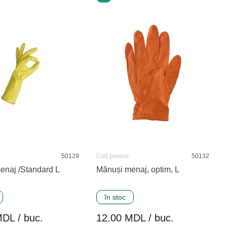
50129
Cod produs:
50132
enaj /Standard L
Mănuși menaj, optim, L
în stoc
DL / buc.
12.00 MDL / buc.