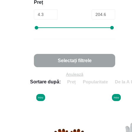
Preț
Selectați filtrele
Anulează
Sortare după:
Preț
Popularitate
De la A 
nou
nou