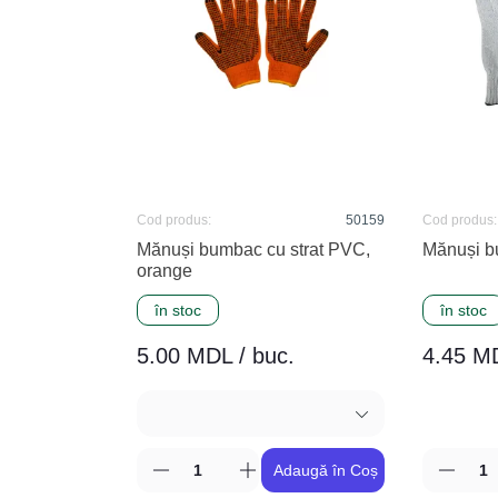
Cod produs:
50159
Cod produs:
Mănuși bumbac cu strat PVC,
Mănuși b
orange
în stoc
în stoc
5.00 MDL / buc.
4.45 MD
Adaugă în Coș