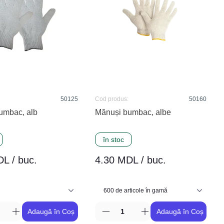
50125
Cod produs:
50160
umbac, alb
Mănuși bumbac, albe
în stoc
L / buc.
4.30 MDL / buc.
Adaugă în Coș
Adaugă în Coș