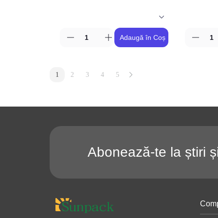
Adaugă în Coș
1
2
3
4
5
Abonează-te la știri ș
Comp