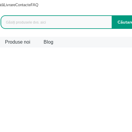
ată
Livrare
Contacte
FAQ
Căutar
Produse noi
Blog
duse (
1042
)