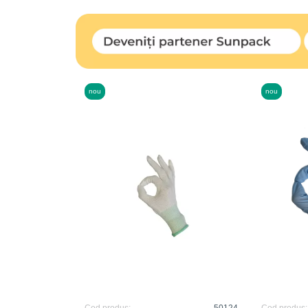
nou
nou