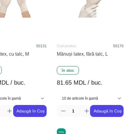
50131
Cod produs:
50170
tex, cu talc, M
Mănuși latex, fără talc, L
în stoc
DL / buc.
81.65 MDL / buc.
Adaugă în Coș
Adaugă în Coș
nou