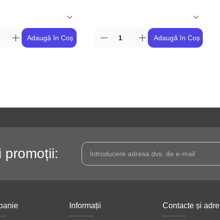
Adaugă în Coș
Adaugă în Coș
i promoții:
anie
Informații
Contacte și adr