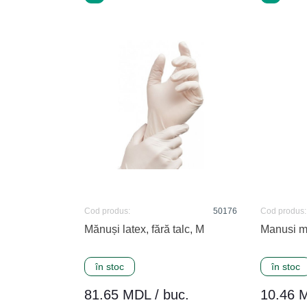
Cod produs:
50176
Cod produs:
Mănuși latex, fără talc, M
Manusi m
în stoc
în stoc
81.65 MDL / buc.
10.46 M