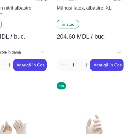
50164
Cod produs:
50186
 nitril albastre,
Mănuși latex, albastre, XL
 S
în stoc
DL / buc.
204.60 MDL / buc.
Adaugă în Coș
Adaugă în Coș
nou