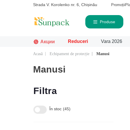
Strada V. Korolenko nr. 6, Chișinău
Promoții
Pl
Produse
Reduceri
Vara 2026
Акции
Acasă
Echipament de protecție
Manusi
Căutat frecvent
Pro
Manusi
Filtra
În stoc
45