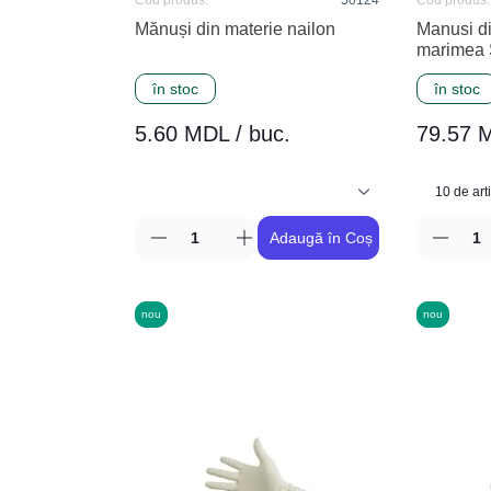
Cod produs:
50124
Cod produs:
Mănuși din materie nailon
Manusi din
marimea
în stoc
în stoc
5.60 MDL / buc.
79.57 M
Adaugă în Coș
nou
nou