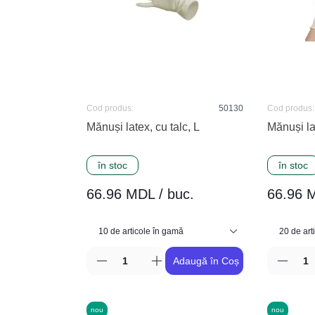
Cod produs:
50130
Cod produs:
Mănuși latex, cu talc, L
Mănuși la
în stoc
în stoc
66.96 MDL / buc.
66.96 M
Adaugă în Coș
nou
nou