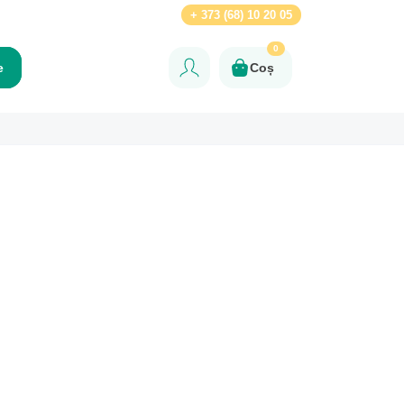
Ru
+ 373 (68) 10 20 05
0
e
Coș