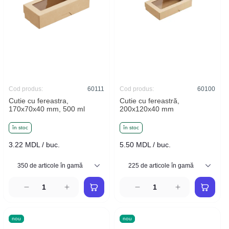
Cod produs:
60111
Cod produs:
60100
Cutie cu fereastra,
Cutie cu fereastră,
170x70x40 mm, 500 ml
200x120x40 mm
în stoc
în stoc
3.22 MDL / buc.
5.50 MDL / buc.
nou
nou