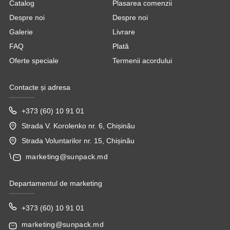
Catalog
Plasarea comenzii
Despre noi
Despre noi
Galerie
Livrare
FAQ
Plată
Oferte speciale
Termenii acordului
Contacte și adresa
Căpșuni în ciocolată
Cutii albe cu ferestruică pentru ambalarea și
+373 (60) 10 91 01
prezentarea căpșunilor în ciocolată. Sunt
Strada V. Korolenko nr. 6, Chișinău
disponibile modele în diferite dimensiuni,
Strada Voluntarilor nr. 15, Chișinău
potrivite pentru seturi mici și mari.
\
marketing@sunpack.md
Departamentul de marketing
+373 (60) 10 91 01
marketing@sunpack.md