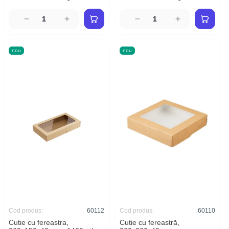
nou
nou
Cod produs:
60112
Cod produs:
60110
Cutie cu fereastra,
Cutie cu fereastră,