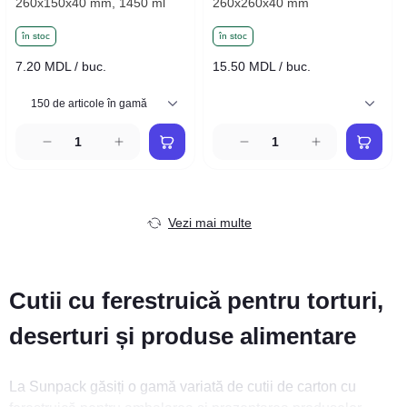
260x150x40 mm, 1450 ml
260x260x40 mm
în stoc
în stoc
7.20 MDL / buc.
15.50 MDL / buc.
Vezi mai multe
Cutii cu ferestruică pentru torturi,
deserturi și produse alimentare
La Sunpack găsiți o gamă variată de cutii de carton cu