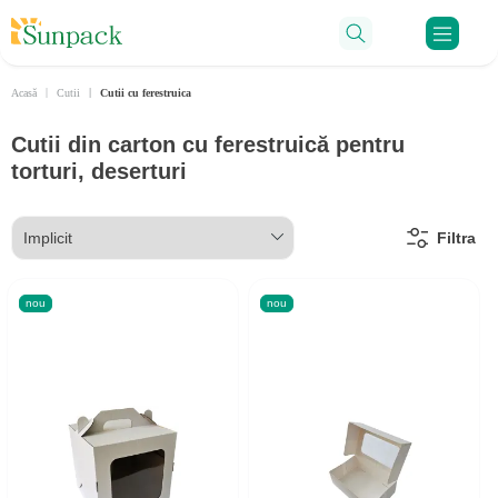
Ru
Acasă
Cutii
Cutii cu ferestruica
Cutii din carton cu ferestruică pentru
torturi, deserturi
Filtra
nou
nou