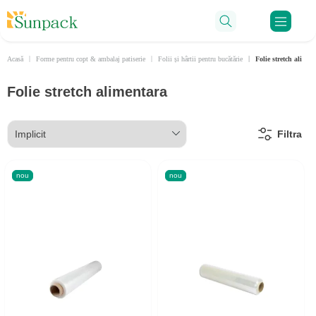
Ru
Acasă
Forme pentru copt & ambalaj patiserie
Folii și hârtii pentru bucătărie
Folie stretch alimen
Folie stretch alimentara
Filtra
nou
nou