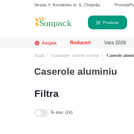
Strada V. Korolenko nr. 6, Chișinău
Promoții
Pl
Produse
Reduceri
Vara 2026
Акции
Acasă
Containere, caserole si tavite
Caserole alumi
Căutat frecvent
Pro
Caserole aluminiu
Filtra
În stoc
24