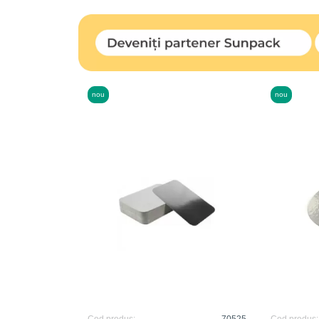
nou
nou