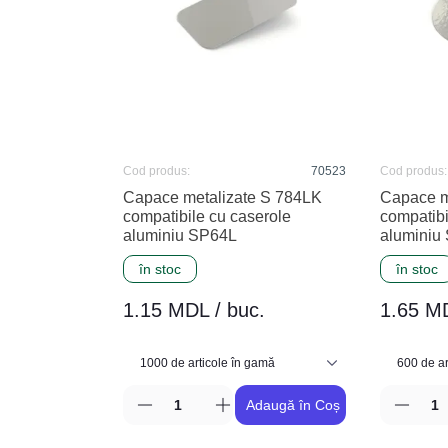
Cod produs:
70523
Cod produs:
Capace metalizate S 784LK
Capace m
compatibile cu caserole
compatibi
aluminiu SP64L
aluminiu
în stoc
în stoc
1.15 MDL / buc.
1.65 MD
Adaugă în Coș