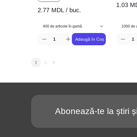
1.03 MD
2.77 MDL / buc.
Adaugă în Coș
1
2
Abonează-te la știri ș