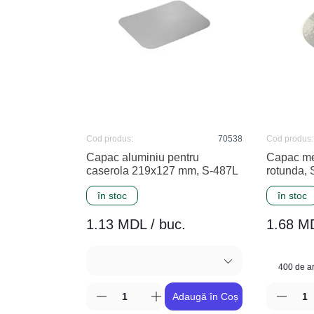
Cod produs:
70538
Cod produs:
Capac aluminiu pentru
Capac met
caserola 219x127 mm, S-487L
rotunda,
în stoc
în stoc
1.13 MDL / buc.
1.68 MD
Adaugă în Coș