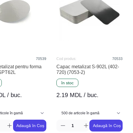
70539
Cod produs:
70533
alizat pentru forma
Capac metalizat S-902L (402-
 SPT62L
720) (7053-2)
în stoc
L / buc.
2.19 MDL / buc.
Adaugă în Coș
Adaugă în Coș