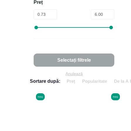
Preț
Selectați filtrele
Anulează
Sortare după:
Preț
Popularitate
De la A 
nou
nou