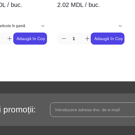
L / buc.
2.02 MDL / buc.
Adaugă în Coș
Adaugă în Coș
i promoții: