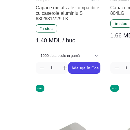
Cod produs:
70525
Cod produs:
Capace metalizate compatibile
Capace m
cu caserole aluminiu S
804LG
680/681/729 LK
în stoc
în stoc
1.66 MD
1.40 MDL / buc.
Adaugă în Coș
nou
nou