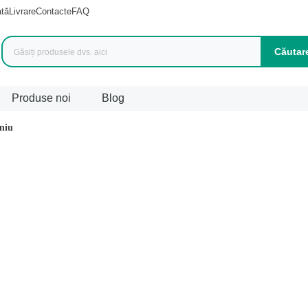
ată
Livrare
Contacte
FAQ
Căutar
Produse noi
Blog
niu
duse (
1042
)