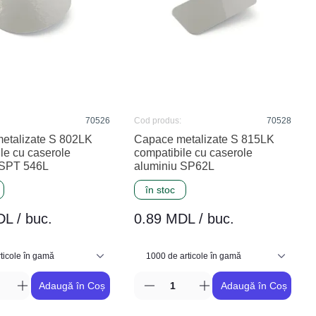
70526
Cod produs:
70528
etalizate S 802LK
Capace metalizate S 815LK
le cu caserole
compatibile cu caserole
 SPT 546L
aluminiu SP62L
în stoc
L / buc.
0.89 MDL / buc.
Adaugă în Coș
Adaugă în Coș