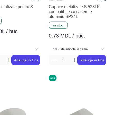
70522
Cod produs:
70524
etalizate pentru S
Capace metalizate S 528LK
compatibile cu caserole
aluminiu SP24L
în stoc
L / buc.
0.73 MDL / buc.
Adaugă în Coș
Adaugă în Coș
nou