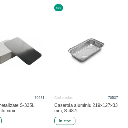
nou
70531
Cod produs:
70537
etalizate S-335L
Caserola aluminiu 219x127x33
aluminiu
mm, S-487L
în stoc