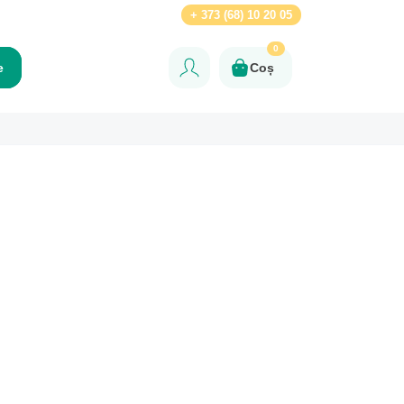
Ru
+ 373 (68) 10 20 05
0
e
Coș