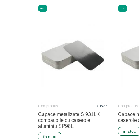
nou
nou
Cod produs:
70527
Cod produs:
Capace metalizate S 931LK
Capace m
compatibile cu caserole
caserole 
aluminiu SP98L
în stoc
în stoc