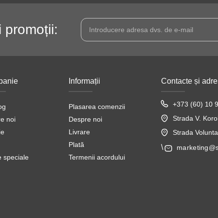
i promoții:
anie
Informații
Contacte și adr
+373 (60) 10 
og
Plasarea comenzii
Strada V. Koro
e noi
Despre noi
ie
Livrare
Strada Voluntar
Plată
\
marketing@
e speciale
Termenii acordului