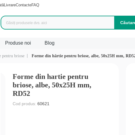
ată
Livrare
Contacte
FAQ
Căutar
Produse noi
Blog
 pentru briose
Forme din hârtie pentru briose, albe, 50x25H mm, RD5
duse (
1042
)
Forme din hartie pentru
briose, albe, 50x25H mm,
RD52
Cod produs:
60621