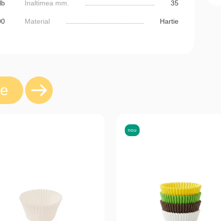
lb
Inaltimea mm.
35
00
Material
Hartie
re
nou