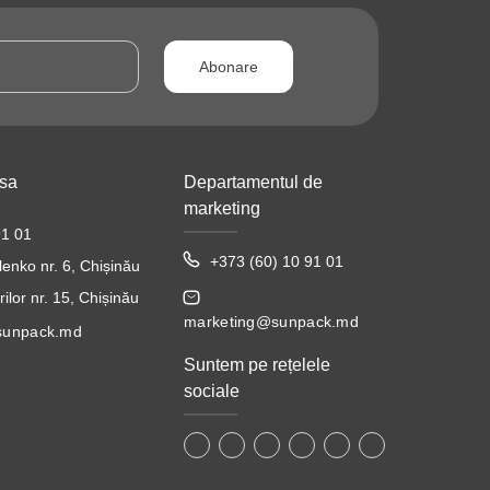
Abonare
esa
Departamentul de
marketing
91 01
+373 (60) 10 91 01
lenko nr. 6, Chișinău
ilor nr. 15, Chișinău
marketing@sunpack.md
sunpack.md
Suntem pe rețelele
sociale