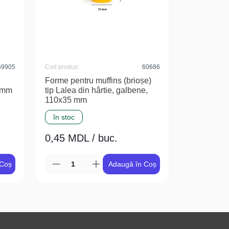
69905
Cod produs:
60686
Forme pentru muffins (brioșe)
 mm
tip Lalea din hârtie, galbene,
110x35 mm
în stoc
0,45 MDL / buc.
 Coș
Adaugă în Coș