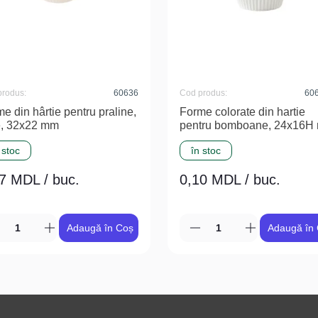
produs:
60636
Cod produs:
60
e din hârtie pentru praline,
Forme colorate din hartie
e, 32x22 mm
pentru bomboane, 24x16H
 stoc
în stoc
7 MDL / buc.
0,10 MDL / buc.
Adaugă în Coș
Adaugă în