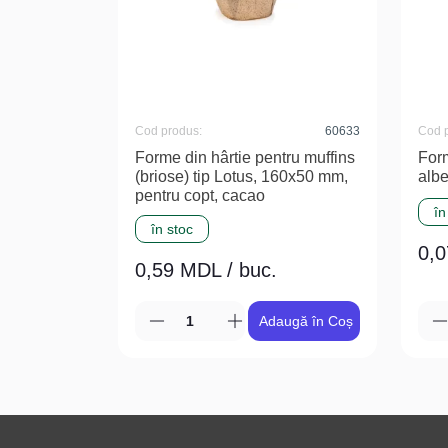
Cod produs:
60633
Cod 
Forme din hârtie pentru muffins
Form
(briose) tip Lotus, 160x50 mm,
alb
pentru copt, cacao
în
în stoc
0,0
0,59 MDL / buc.
Adaugă în Coș