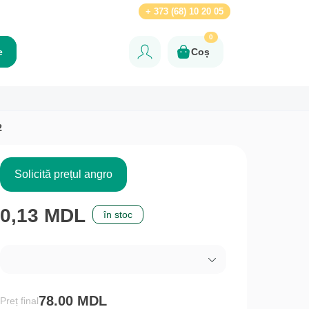
Ru
+ 373 (68) 10 20 05
0
e
Coș
2
Solicită prețul angro
0,13 MDL
în stoc
78.00 MDL
Preț final