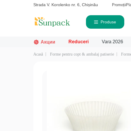
Strada V. Korolenko nr. 6, Chișinău
Promoții
Pl
Produse
Reduceri
Vara 2026
Акции
Acasă
Forme pentru copt & ambalaj patiserie
Forme
Căutat frecvent
Pro