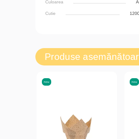
Culoarea
A
Cutie
120
Produse asemănătoa
nou
nou