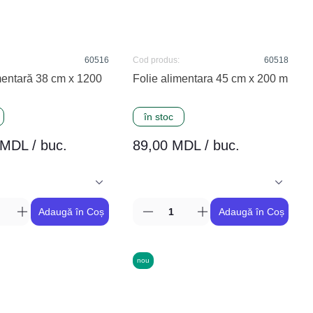
60516
Cod produs:
60518
mentară 38 cm x 1200
Folie alimentara 45 cm x 200 m
în stoc
MDL / buc.
89,00 MDL / buc.
Adaugă în Coș
Adaugă în Coș
nou