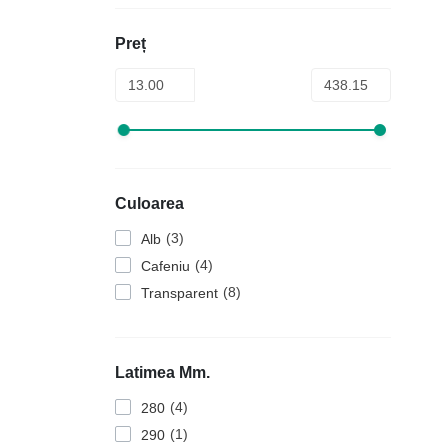
Preț
Culoarea
3
Alb
4
Cafeniu
8
Transparent
Latimea Mm.
4
280
1
290