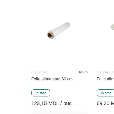
Cod produs:
60505
Cod produs:
Folie alimentară 30 cm
Folie ali
în stoc
în stoc
123,15 MDL / buc.
69,30 M