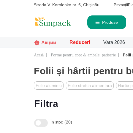
Strada V. Korolenko nr. 6, Chișinău
Promoții
Pl
Produse
Reduceri
Vara 2026
Акции
Acasă
Forme pentru copt & ambalaj patiserie
Folii
Căutat frecvent
Pro
Folii și hârtii pentru 
Folie aluminiu
Folie stretch alimentara
Hartie p
Filtra
În stoc
20