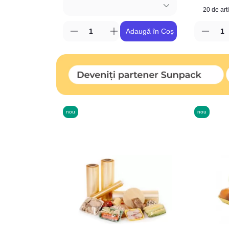
Adaugă în Coș
nou
nou