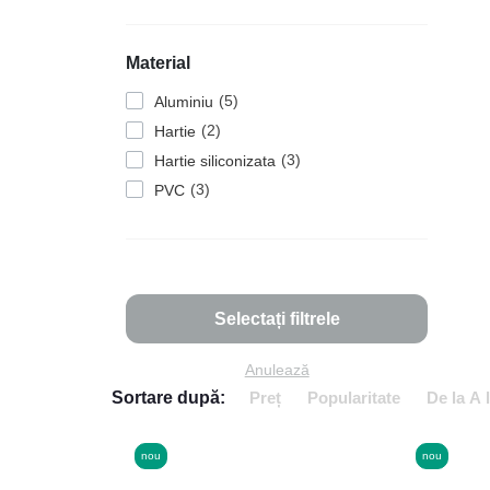
Material
5
Aluminiu
2
Hartie
3
Hartie siliconizata
3
PVC
Selectați filtrele
Anulează
Sortare după:
Preț
Popularitate
De la A 
nou
nou