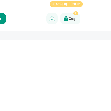
Ru
+ 373 (68) 10 20 05
0
e
Coș