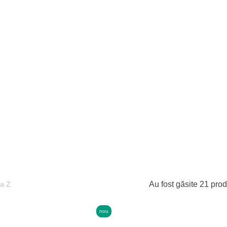
la Z
Au fost găsite 21 pro
nou