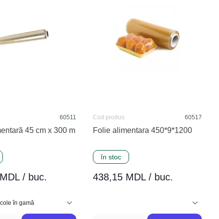
60511
Cod produs:
60517
mentară 45 cm x 300 m
Folie alimentara 450*9*1200
în stoc
MDL / buc.
438,15 MDL / buc.