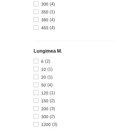
4
300
1
350
4
380
4
450
Lungimea M.
2
6
1
10
1
20
4
50
1
120
2
150
3
200
2
300
3
1200