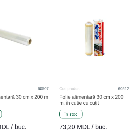
60507
Cod produs:
60512
mentară 30 cm x 200 m
Folie alimentară 30 cm x 200
m, în cutie cu cuțit
în stoc
DL / buc.
73,20 MDL / buc.