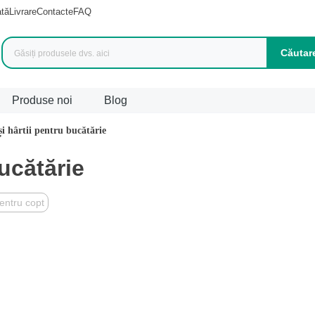
ată
Livrare
Contacte
FAQ
Căutar
Produse noi
Blog
 și hârtii pentru bucătărie
duse (
1042
)
bucătărie
entru copt