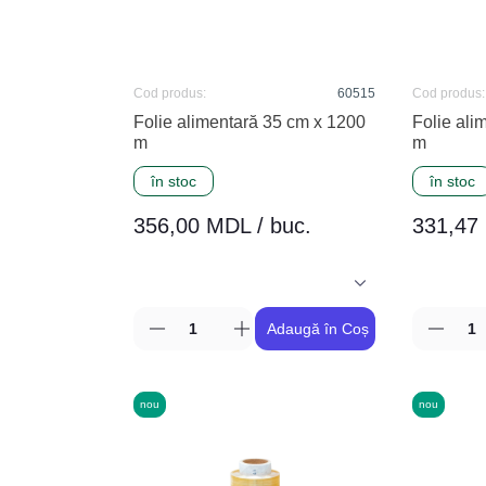
Cod produs:
60515
Cod produs:
Folie alimentară 35 cm x 1200
Folie ali
m
m
în stoc
în stoc
356,00 MDL / buc.
331,47 
Adaugă în Coș
nou
nou