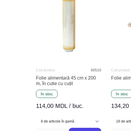
Cod produs:
60510
Cod produs:
Folie alimentară 45 cm x 200
Folie ali
m, în cutie cu cuțit
în stoc
în stoc
114,00 MDL / buc.
134,20 