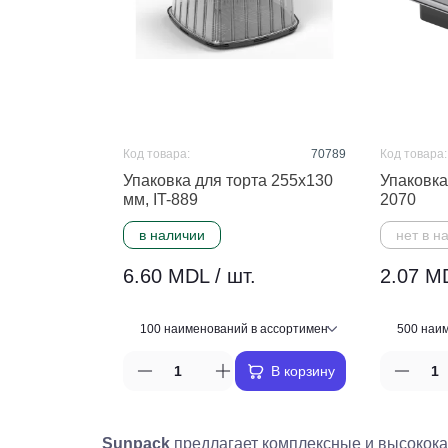
Код товара:
70789
Код товара:
Упаковка для торта 255x130
Упаковка 
мм, IT-889
2070
в наличии
нет в н
6.60 MDL / шт.
2.07 MD
В корзину
Sunpack
предлагает комплексные и высокок