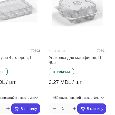
70793
Код товара:
70791
для 4 эклеров, IT-
Упаковка для маффинов, IT-
405
ии
в наличии
L / шт.
3.27 MDL / шт.
В корзину
В корзину