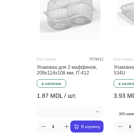
Код товара:
7079912
Код товара:
Упаковка для 2 маффинов,
Упаковка 
208x114x108 мм, IT-412
534U
в наличии
в налич
1.87 MDL / шт.
3.93 MD
В корзину