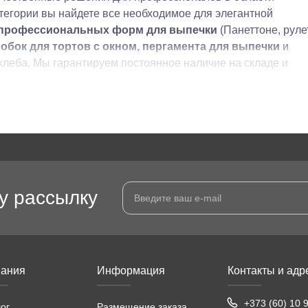
атегории вы найдете все необходимое для элегантной
профессиональных форм для выпечки
(Панеттоне, руле
обок для тортов с окном, пергамента для выпечки
и
хлеба. Мы гарантируем постоянное наличие на складе и
у рассылку
ания
Информация
Контакты и адр
+373 (60) 10 
ог
Размещение заказа