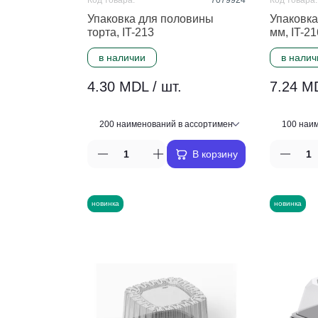
Код товара:
7079924
Код товара:
Упаковка для половины
Упаковка
торта, IT-213
мм, IT-21
в наличии
в налич
4.30 MDL / шт.
7.24 MD
В корзину
новинка
новинка