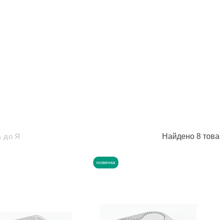
А до Я
Найдено 8 тов
новинка