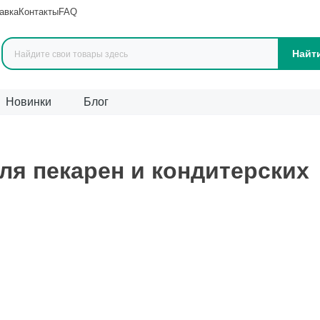
авка
Контакты
FAQ
Найт
Новинки
Блог
вары (
1042
)
ля пекарен и кондитерских