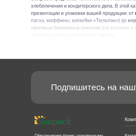
хлебопечения и кондитерского дела. В этой к
презентации и упаковки вашей продукции: от
пасха, маффины, капкейки «Тюльпан») до
кор
прочных бумажных пакетов
для выпечки и 
выгодные цены для оптовых заказов.
Подпишитесь на наш
Комп
Катал
Обеспечиваем бизнес упаковочными