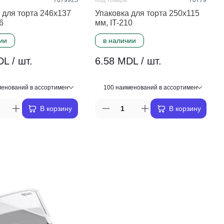
7079925
Код товара:
70779
 для торта 246x137
Упаковка для торта 250x115
6
мм, IT-210
ии
в наличии
L / шт.
6.58 MDL / шт.
В корзину
В корзину